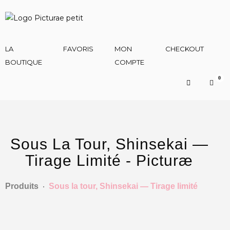
LA
FAVORIS
MON
CHECKOUT
P
BOUTIQUE
COMPTE
0
Sous La Tour, Shinsekai —
Tirage Limité - Picturæ
Produits
•
Sous la tour, Shinsekai — Tirage limité