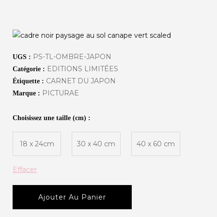
PS-TL-OMBRE-JAPON
UGS :
EDITIONS LIMITÉES
Catégorie :
CARNET DU JAPON
Étiquette :
PICTURAE
Marque :
Choisissez une taille (cm) :
18 x 24cm
30 x 40 cm
40 x 60 cm
Effacer
Ajouter Au Panier