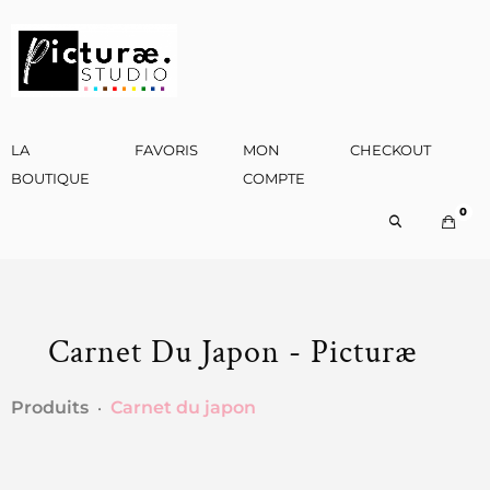
LA
FAVORIS
MON
CHECKOUT
P
BOUTIQUE
COMPTE
0
Carnet Du Japon - Picturæ
Produits
Carnet du japon
•