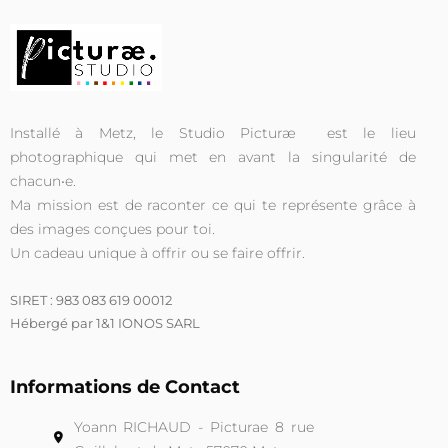
Installé à Metz, le Studio Picturæ est le lieu
photographique qui met en avant la singularité de
chacun•e.
Ma mission est de raconter ce qui te représente grâce à
des images
conçues pour toi.
Un cadeau unique à offrir ou se faire offrir.
SIRET : 983 083 619 00012
Hébergé par 1&1 IONOS SARL
Informations de Contact
Yoann RICHAUD - Picturae 8 rue