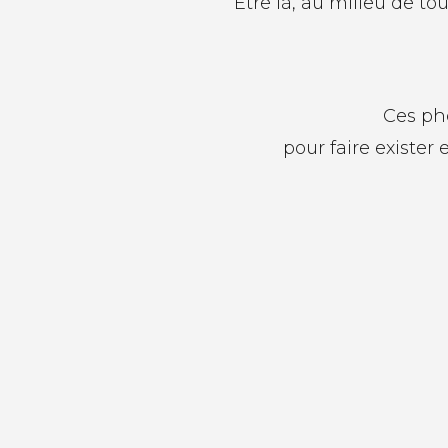
Être là, au milieu de to
Ces ph
pour faire exister 