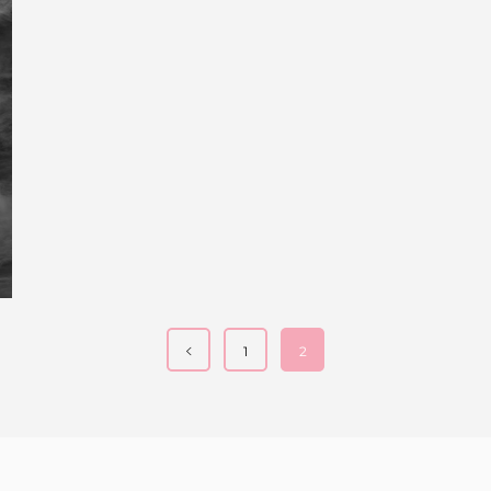
UN MONDE, DES REGARDS
1
2