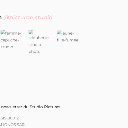
am
@picturae.studio
la newsletter du Studio Picturæ
3 619 00012
&1 IONOS SARL