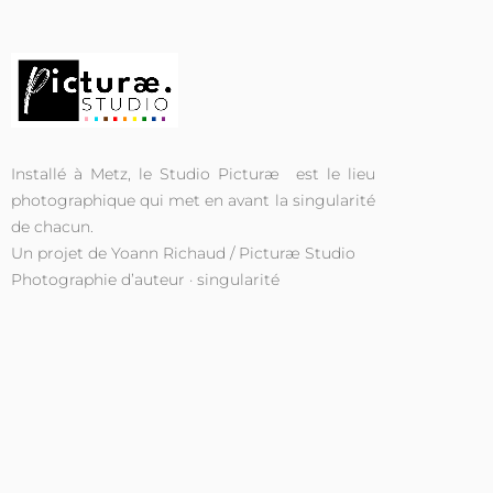
Installé à Metz, le Studio Picturæ est le lieu
photographique qui met en avant la singularité
de chacun.
Un projet de Yoann Richaud / Picturæ Studio
Photographie d’auteur · singularité