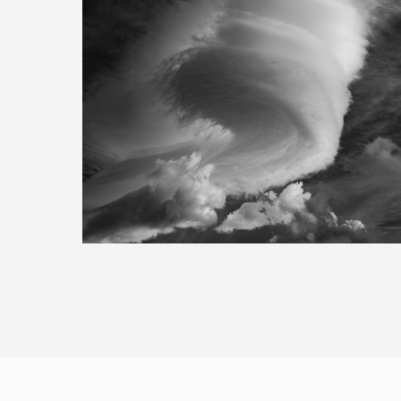
Photographie
les yeux dans
les nuages
EXPLORATIONS
PHOTOGRAPHIQUES