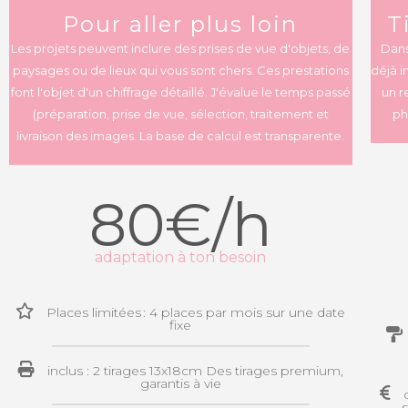
Pour aller plus loin
T
Les projets peuvent inclure des prises de vue d'objets, de
Dans
paysages ou de lieux qui vous sont chers. Ces prestations
déjà 
font l'objet d'un chiffrage détaillé. J'évalue le temps passé
un r
(préparation, prise de vue, sélection, traitement et
ph
livraison des images. La base de calcul est transparente.
80€/h
adaptation à ton besoin
Places limitées : 4 places par mois sur une date
fixe
inclus : 2 tirages 13x18cm Des tirages premium,
garantis à vie