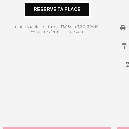
RÉSERVE TA PLACE
titrage supplémentaires : 13x18cm 3,5€, 30x40 :
15€, autres formats ci-dessous