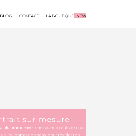
BLOG
CONTACT
LA BOUTIQUE
· NEW
rtrait sur-mesure
la plus immersive : une séance réalisée chez
 un lieu porteur de sens, pour révéler ton