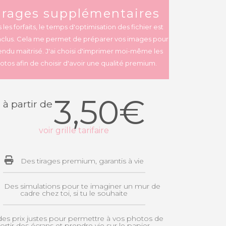
irages supplémentaires
 les forfaits, le temps d'optimisation des fichier est
inclus. Cela me permet de préparer vos images pour
endu maitrisé. J'ai choisi d'imprimer moi-même les
otos afin de choisir d'avoir une qualité premium.
3,50€
à partir de
voir grille tarifaire
Des tirages premium, garantis à vie
Des simulations pour te imaginer un mur de
cadre chez toi, si tu le souhaite
des prix justes pour permettre à vos photos de
sortir des écrans et prendre vie sur le papier.