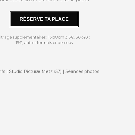
RÉSERVE TA PLACE
titrage supplémentaires : 13x18cm 3,5€, 30x40 :
15€, autres formats ci-dessous