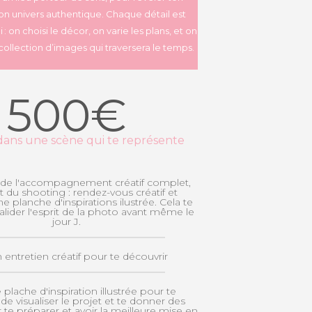
 ton univers authentique. Chaque détail est
: on choisi le décor, on varie les plans, et on
ollection d’images qui traversera le temps.
500€
 dans une scène qui te représente
 de l'accompagnement créatif complet,
du shooting : rendez-vous créatif et
e planche d'inspirations ilustrée. Cela te
lider l'esprit de la photo avant même le
jour J.
 entretien créatif pour te découvrir
plache d'inspiration illustrée pour te
de visualiser le projet et te donner des
 te préparer et avoir la meilleure mise en