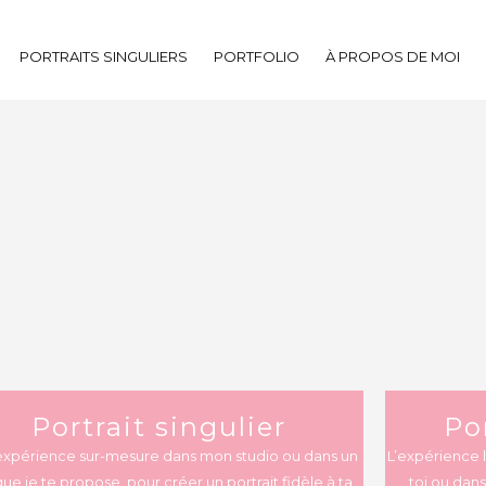
PORTRAITS SINGULIERS
PORTFOLIO
À PROPOS DE MOI
Portrait singulier
Po
xpérience sur-mesure dans mon studio ou dans un
L’expérience 
que je te propose, pour créer un portrait fidèle à ta
toi ou dans