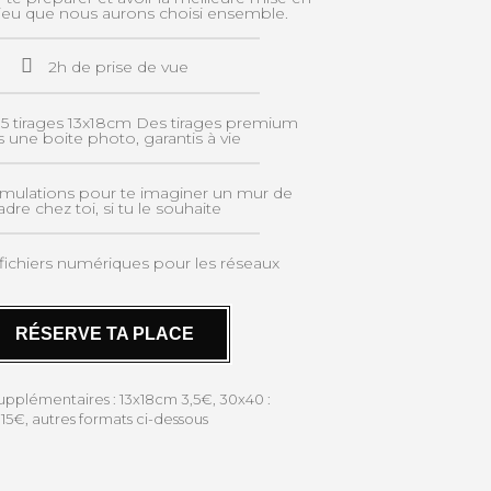
lieu que nous aurons choisi ensemble.
2h de prise de vue
: 5 tirages 13x18cm Des tirages premium
 une boite photo, garantis à vie
imulations pour te imaginer un mur de
adre chez toi, si tu le souhaite
fichiers numériques pour les réseaux
RÉSERVE TA PLACE
supplémentaires : 13x18cm 3,5€, 30x40 :
15€, autres formats ci-dessous