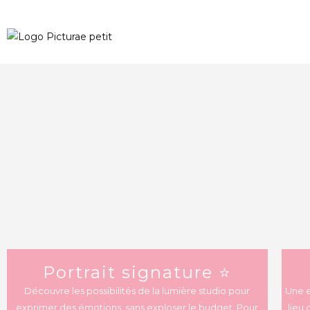
Portrait signature ⭐️
Découvre les possibilités de la lumière studio pour
Une e
exprimer des émotions, sans exploser le budget. Pour
lieu 