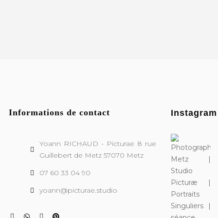
Informations de contact
Instagra
Yoann RICHAUD - Picturae 8 rue
Guillebert de Metz 57070 Metz
07 60 33 04 90
yoann@picturae.studio