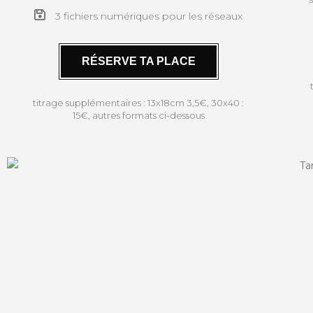
3 fichiers numériques pour les réseaux
RÉSERVE TA PLACE
titrage supplémentaires : 13x18cm 3,5€, 30x40 :
15€, autres formats ci-dessous