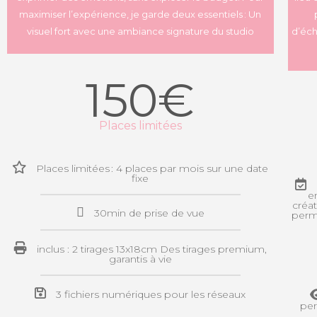
maximiser l’expérience, je garde deux essentiels : Un
visuel fort avec une ambiance signature du studio
d’éch
150€
Places limitées
Places limitées : 4 places par mois sur une date
fixe
e
créat
30min de prise de vue
perme
inclus : 2 tirages 13x18cm Des tirages premium,
garantis à vie
3 fichiers numériques pour les réseaux
per