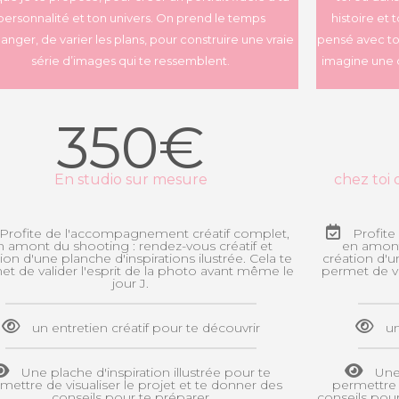
personnalité et ton univers. On prend le temps
histoire et
anger, de varier les plans, pour construire une vraie
pensé avec toi 
série d’images qui te ressemblent.
imagine une c
350€
En studio sur mesure
chez toi
Profite de l'accompagnement créatif complet,
Profite
n amont du shooting : rendez-vous créatif et
en amont 
ion d'une planche d'inspirations ilustrée. Cela te
création d'un
t de valider l'esprit de la photo avant même le
permet de va
jour J.
un entretien créatif pour te découvrir
un
Une plache d'inspiration illustrée pour te
Une 
mettre de visualiser le projet et te donner des
permettre 
conseils pour te préparer
conseils pour