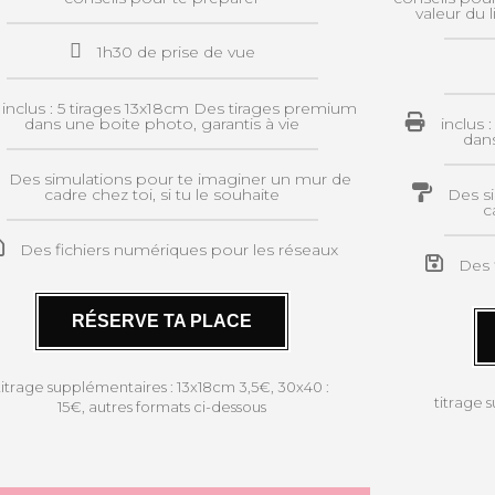
valeur du 
1h30 de prise de vue
inclus : 5 tirages 13x18cm Des tirages premium
dans une boite photo, garantis à vie
inclus 
dans
Des simulations pour te imaginer un mur de
cadre chez toi, si tu le souhaite
Des s
c
Des fichiers numériques pour les réseaux
Des 
RÉSERVE TA PLACE
titrage supplémentaires : 13x18cm 3,5€, 30x40 :
titrage 
15€, autres formats ci-dessous