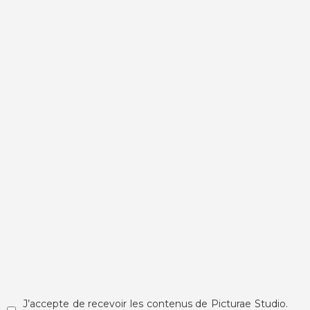
reportage
CARNETS DU JAPON
9% singulier
9% SINGULIER
J’accepte de recevoir les contenus de Picturae Studio.